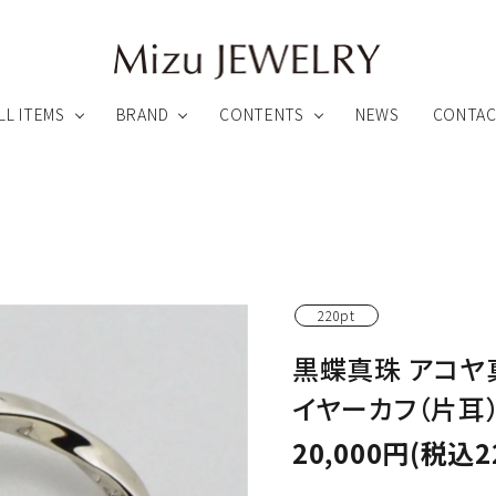
LL ITEMS
BRAND
CONTENTS
NEWS
CONTA
録特典について
アフターサービスについて
ペンダント
ピアス
220pt
リング
ブローチ他
黒蝶真珠 アコヤ
ARHEA
Link ∞ Jewelry
わりのカスタムメイドファインジュエリー
魂とつながるオーダーメイドジュエリー
イヤーカフ（片耳
ビューティー
その他のアイテム
20,000円(税込2