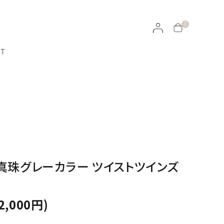
0
CT
ラッピングについて
イヤリング・イヤーカフ
天然石ルース
真珠グレーカラー ツイストツインズ
ROJEN
100％オーガニックのスキンケア
）
2,000円)