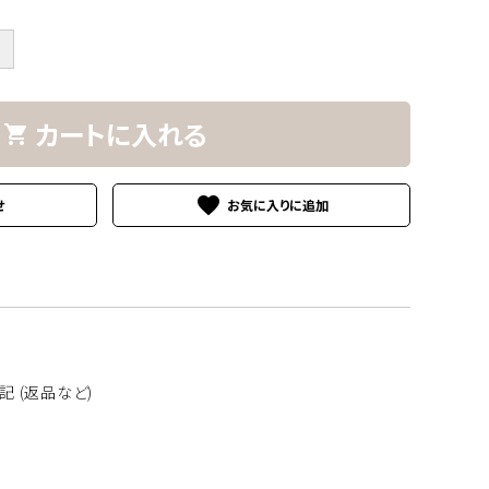
＋
南洋真珠
カートに入れる
shopping_cart
その他の素材
favorite
せ
 (返品など)