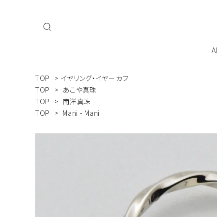
A
TOP
>
イヤリング・イヤーカフ
私たちについて
会員登
TOP
>
あこや真珠
TOP
>
南洋真珠
TOP
>
Mani - Mani
ネックレス
ブレスレット
MAI
Mani - Mani
こだ
ジュエリーを飾るよろこびをすべての人へ
ジュエリーケース・ケア