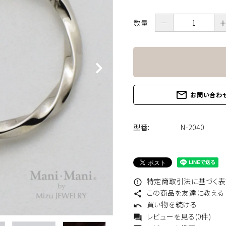
数量
－
あこや真珠
淡水真珠
カラーストーン
地金チェーン他
mail_outline
お問い合わ
型番:
N-2040
特定商取引法に基づく表記
error_outline
この商品を友達に教える
share
買い物を続ける
undo
レビューを見る(0件)
forum