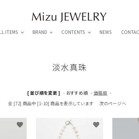
LL ITEMS
BRAND
CONTENTS
NEWS
CONTA
録特典について
アフターサービスについて
淡水真珠
ペンダント
ピアス
[ 並び順を変更 ]
-
おすすめ順
-
価格順
-
リング
ブローチ他
ARHEA
全 [72] 商品中 [1-10] 商品を表示しています
次のページへ
Link ∞ Jewelry
わりのカスタムメイドファインジュエリー
魂とつながるオーダーメイドジュエリー
favorite
favorite
ビューティー
その他のアイテム