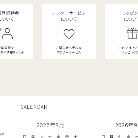
員登録特典
アフターサービス
ラッピ
について
について
につい
会員登録で
ご購入後も安心な
ショップオリ
典や情報をゲット
アフターサービス
ラッピング
CALENDAR
2026年8月
2026年
いて
日
月
火
水
木
金
土
日
月
火
水