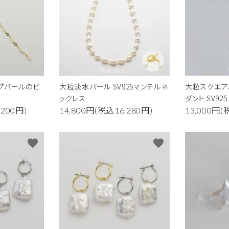
あこや真珠
淡水真珠
カラーストーン
地金チェーン他
イプパールのピ
大粒淡水パール SV925マンテルネ
大粒スクエア
ックレス
ダント SV925
,200円)
14,800円(税込16,280円)
13,000円(
favorite
favorite