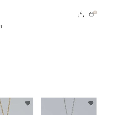
0
CT
ラッピングについて
イヤリング・イヤーカフ
天然石ルース
ROJEN
100％オーガニックのスキンケア
favorite
favorite