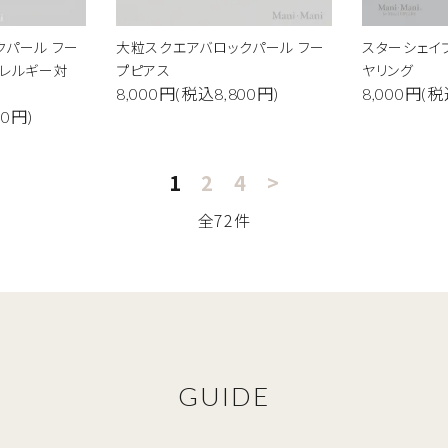
クパール フー
大粒スクエアバロックパール フー
スターシェイ
ード
アレルギー対
プピアス
ヤリング
8,000円(税込8,800円)
8,000円(税
00円)
リー
1
2
4
>
全72件
検索する
GUIDE