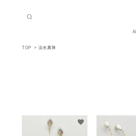
A
TOP
>
淡水真珠
私たちについて
会員登
ネックレス
ブレスレット
MAI
Mani - Mani
こだ
ジュエリーを飾るよろこびをすべての人へ
favorite
ジュエリーケース・ケア