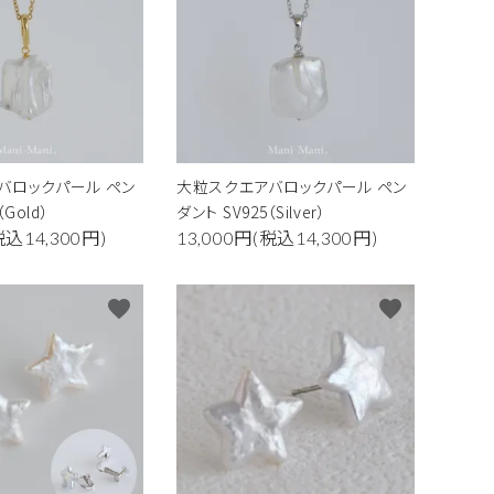
南洋真珠
その他の素材
バロックパール ペン
大粒スクエアバロックパール ペン
（Gold）
ダント SV925（Silver）
税込14,300円)
13,000円(税込14,300円)
favorite
favorite
close