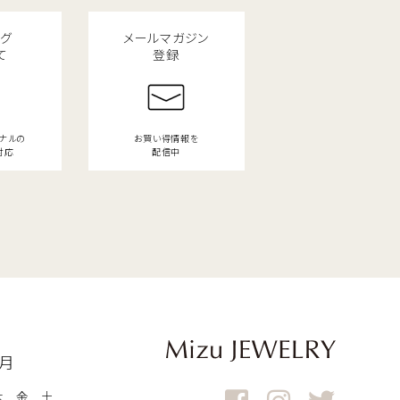
ング
メールマガジン
て
登録
ジナルの
お買い得情報を
対応
配信中
9月
木
金
土