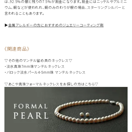
は、92.5％の銀と残りの7.5％が割金になります。割金にはニッケルやアルミニ
ウム、銅などが使われれ、銅のみのわりが根の場合、スターリングシルバーと
言われることもあります。
▶︎
金属アレルギーの方におすすめのジュエリーコーティング剤
《関連商品》
▽その他のマンテル留め具のネックレス▽
・淡水真珠7mm珠マンテルネックレス
・バロック淡水パール4-5mm珠 マンテルネックレス
▽あこや真珠フォーマルネックレスをお探しの方はこちら▽