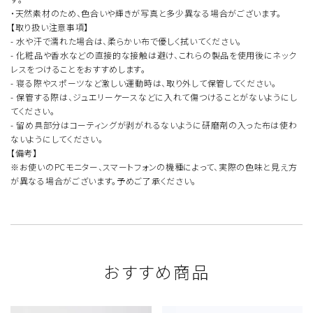
・天然素材のため、色合いや輝きが写真と多少異なる場合がございます。
【取り扱い注意事項】
- 水や汗で濡れた場合は、柔らかい布で優しく拭いてください。
- 化粧品や香水などの直接的な接触は避け、これらの製品を使用後にネック
レスをつけることをおすすめします。
- 寝る際やスポーツなど激しい運動時は、取り外して保管してください。
- 保管する際は、ジュエリーケースなどに入れて傷つけることがないようにし
てください。
- 留め具部分はコーティングが剥がれるないように研磨剤の入った布は使わ
ないようにしてください。
【備考】
※お使いのPCモニター、スマートフォンの機種によって、実際の色味と見え方
が異なる場合がございます。予めご了承ください。
おすすめ商品