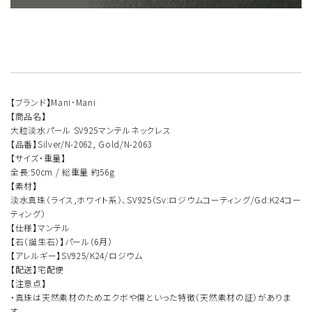
【ブランド】Mani･Mani
【商品名】
大粒淡水パール SV925マンテルネックレス
【品番】Silver/N-2062, Gold/N-2063
【サイズ・重量】
全長:50cm / 総重量 約56g
【素材】
淡水真珠（ライス,ホワイト系）、SV925（Sv:ロジウムコーティング/Gd:K24コー
ティング）
【仕様】マンテル
【石（誕生石）】パール（6月）
【アレルギー】SV925/K24/ロジウム
【配送】宅配便
【注意点】
・真珠は天然素材のためエクボや傷といった特徴（天然素材の証）がありま
す。