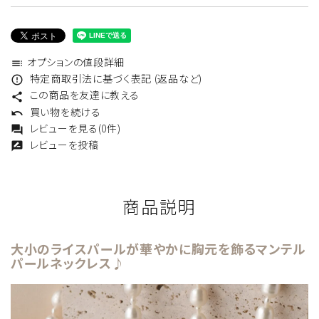
オプションの値段詳細
toc
特定商取引法に基づく表記 (返品など)
error_outline
この商品を友達に教える
share
買い物を続ける
undo
レビューを見る(0件)
forum
レビューを投稿
rate_review
商品説明
大小のライスパールが華やかに胸元を飾るマンテル
パールネックレス♪