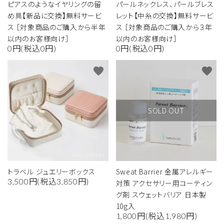
ピアスのようなイヤリングの留
パールネックレス、パールブレス
め具【新品に交換】無料サービ
レット【中糸の交換】無料サービ
ス ［対象商品のご購入から半年
ス ［対象商品のご購入から３年
以内のお客様向け］
以内のお客様向け］
0円(税込0円)
0円(税込0円)
favorite
favorite
SOLD OUT
トラベル ジュエリーボックス
Sweat Barrier 金属アレルギー
3,500円(税込3,850円)
対策 アクセサリー用コーティン
グ剤 スウェットバリア 日本製
10g入
1,800円(税込1,980円)