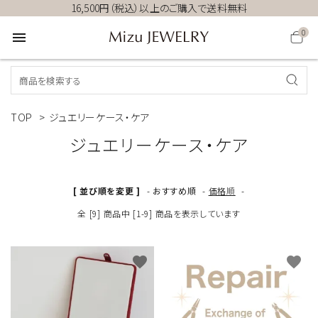
16,500円（税込）以上のご購入で送料無料
0
menu
TOP
>
ジュエリーケース・ケア
ジュエリーケース・ケア
[ 並び順を変更 ]
-
おすすめ順
-
価格順
-
全 [9] 商品中 [1-9] 商品を表示しています
favorite
favorite