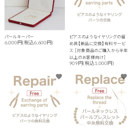
パールキーパー
ピアスのようなイヤリングの留
6,000円(税込6,600円)
め具【新品に交換】有料サービ
ス ［対象商品のご購入から半年
以上のお客様向け］
909円(税込1,000円)
favorite
favorite