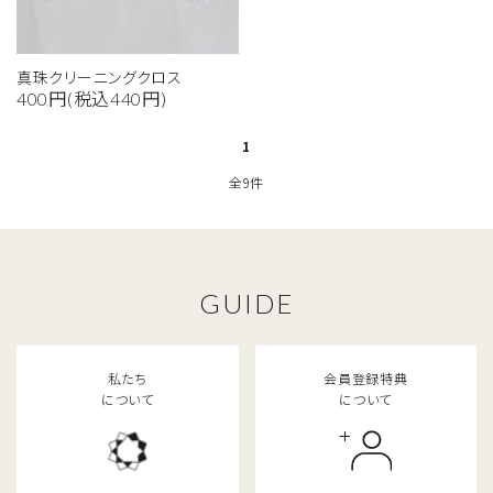
close
真珠クリーニングクロス
キーワード
400円(税込440円)
1
全9件
カテゴリー
GUIDE
検索する
私たち
会員登録特典
について
について