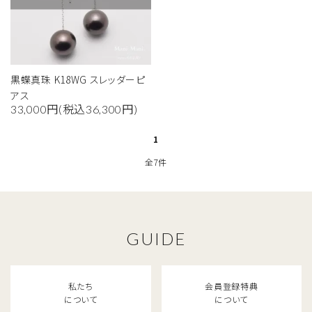
黒蝶真珠 K18WG スレッダーピ
アス
33,000円(税込36,300円)
1
全7件
close
GUIDE
キーワード
私たち
会員登録特典
カテゴリー
について
について