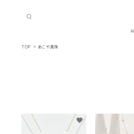
A
TOP
>
あこや真珠
私たちについて
会員登
ネックレス
ブレスレット
MAI
Mani - Mani
こだ
ジュエリーを飾るよろこびをすべての人へ
favorite
ジュエリーケース・ケア