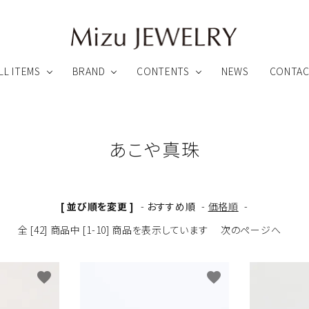
LL ITEMS
BRAND
CONTENTS
NEWS
CONTA
録特典について
アフターサービスについて
あこや真珠
ペンダント
ピアス
[ 並び順を変更 ]
-
おすすめ順
-
価格順
-
リング
ブローチ他
ARHEA
全 [42] 商品中 [1-10] 商品を表示しています
次のページへ
Link ∞ Jewelry
わりのカスタムメイドファインジュエリー
魂とつながるオーダーメイドジュエリー
favorite
favorite
ビューティー
その他のアイテム