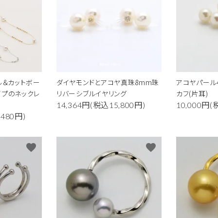
あこや真珠
淡水真珠
カラーストーン
地金チェーン他
ル＆カットボー
ダイヤモンドとアコヤ真珠8mm珠
アコヤパール
イプのネックレ
リバーシブルイヤリング
カフ(片耳)
14,364円(税込15,800円)
10,000円(
,480円)
favorite
favorite