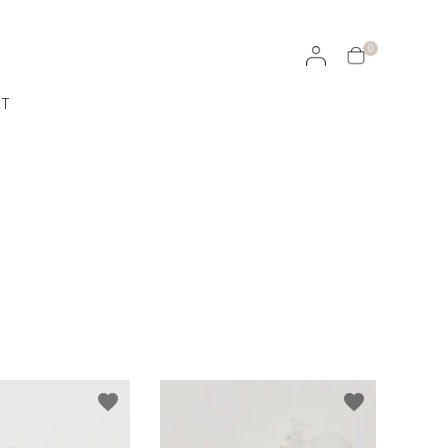
0
CT
ラッピングについて
イヤリング・イヤーカフ
天然石ルース
ROJEN
100％オーガニックのスキンケア
favorite
favorite