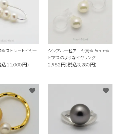
南洋真珠
その他の素材
4珠ストレートイヤー
シンプル一粒アコヤ真珠 5mm珠
ピアスのようなイヤリング
税込11,000円)
2,982円(税込3,280円)
favorite
favorite
close