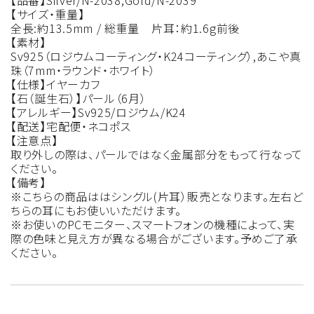
【品番】Silver/N-2038,Gold/N-2039
【サイズ・重量】
全長:約13.5mm / 総重量 片耳：約1.6g前後
【素材】
Sv925（ロジウムコーティング・K24コーティング）,あこや真
珠（7mm・ラウンド・ホワイト）
【仕様】イヤーカフ
【石（誕生石）】パール（6月）
【アレルギー】Sv925/ロジウム/K24
【配送】宅配便・ネコポス
【注意点】
取り外しの際は、パールではなく金属部分をもって行なって
ください。
【備考】
※こちらの商品ははシングル(片耳）販売となります。左右ど
ちらの耳にもお使いいただけます。
※お使いのPCモニター、スマートフォンの機種によって、実
際の色味と見え方が異なる場合がございます。予めご了承
ください。