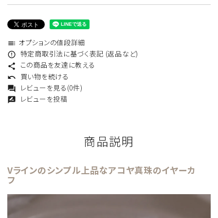
オプションの値段詳細
toc
特定商取引法に基づく表記 (返品など)
error_outline
この商品を友達に教える
share
買い物を続ける
undo
レビューを見る(0件)
forum
レビューを投稿
rate_review
商品説明
Vラインのシンプル上品なアコヤ真珠のイヤーカ
フ