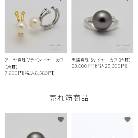
アコヤ真珠 Vライン イヤーカフ
黒蝶真珠 Sv イヤーカフ（片耳）
23,000円(税込25,300円)
（片耳）
7,800円(税込8,580円)
売れ筋商品
favorite
favorite