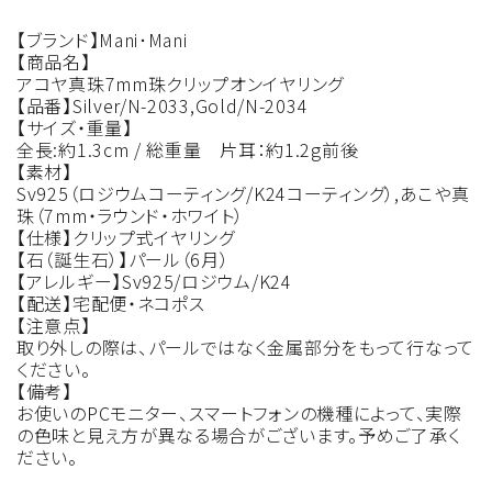
【ブランド】Mani･Mani
【商品名】
アコヤ真珠7mm珠クリップオンイヤリング
【品番】Silver/N-2033,Gold/N-2034
【サイズ・重量】
全長:約1.3cm / 総重量 片耳：約1.2g前後
【素材】
Sv925（ロジウムコーティング/K24コーティング）,あこや真
珠（7mm・ラウンド・ホワイト）
【仕様】クリップ式イヤリング
【石（誕生石）】パール（6月）
【アレルギー】Sv925/ロジウム/K24
【配送】宅配便・ネコポス
【注意点】
取り外しの際は、パールではなく金属部分をもって行なって
ください。
【備考】
お使いのPCモニター、スマートフォンの機種によって、実際
の色味と見え方が異なる場合がございます。予めご了承く
ださい。