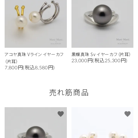
アコヤ真珠 Vライン イヤーカフ
黒蝶真珠 Sv イヤーカフ（片耳）
23,000円(税込25,300円)
（片耳）
7,800円(税込8,580円)
売れ筋商品
favorite
favorite