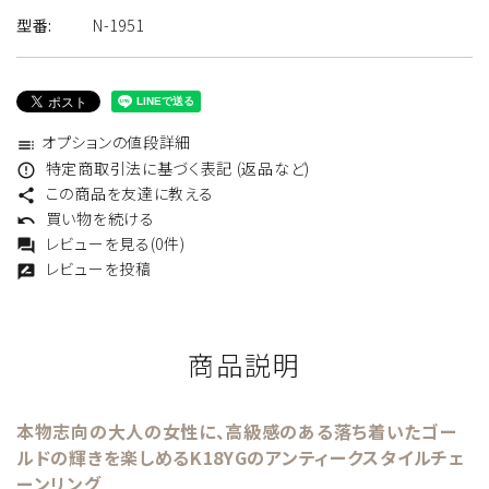
型番:
N-1951
オプションの値段詳細
toc
特定商取引法に基づく表記 (返品など)
error_outline
この商品を友達に教える
share
買い物を続ける
undo
レビューを見る(0件)
forum
レビューを投稿
rate_review
商品説明
本物志向の大人の女性に、高級感のある落ち着いたゴー
ルドの輝きを楽しめるK18YGのアンティークスタイルチェ
ーンリング