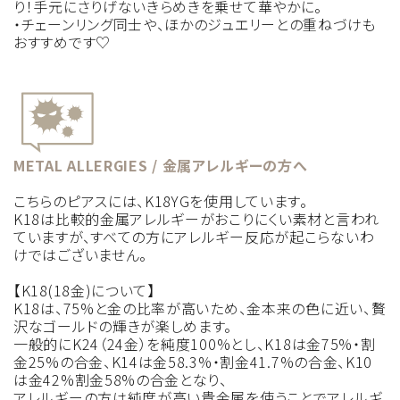
り！手元にさりげないきらめきを乗せて華やかに。
・チェーンリング同士や、ほかのジュエリーとの重ねづけも
おすすめです♡
METAL ALLERGIES / 金属アレルギーの方へ
こちらのピアスには、K18YGを使用しています。
K18は比較的金属アレルギーがおこりにくい素材と言われ
ていますが、すべての方にアレルギー反応が起こらないわ
けではございません。
【K18(18金)について】
K18は、75%と金の比率が高いため、金本来の色に近い、贅
沢なゴールドの輝きが楽しめます。
一般的にK24（24金）を純度100%とし、K18は金75%・割
金25%の合金、K14は金58.3%・割金41.7%の合金、K10
は金42%割金58%の合金となり、
アレルギーの方は純度が高い貴金属を使うことでアレルギ