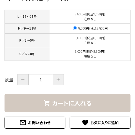
8,800円(税込9,680円)
L／12～15号
在庫なし
8,000円(税込8,800円)
M／9～11号
8,000円(税込8,800円)
P／3～5号
在庫なし
8,000円(税込8,800円)
S／6～8号
在庫なし
数量
－
＋
カートに入れる
shopping_cart
mail_outline
favorite
お問い合わせ