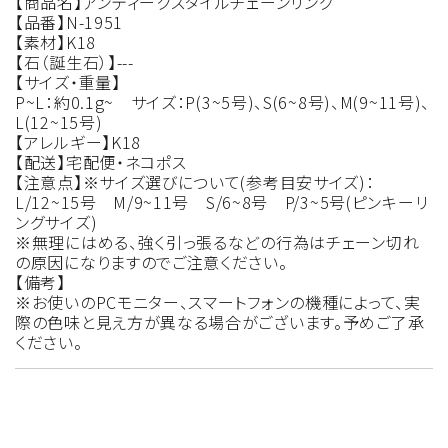
【商品名】アンティークスタイルチェーンリング
【品番】N-1951
【素材】K18
【石（誕生石）】---
【サイズ・重量】
P~L：約0.1g~ サイズ：P(3~5号)、S(6~8号)、M(9~11号)、
L(12~15号)
【アレルギー】K18
【配送】宅配便・ネコポス
【注意点】※サイズ選びについて(参考目安サイズ)：
L/12~15号 M/9~11号 S/6~8号 P/3~5号(ピンキーリ
ングサイズ)
※無理にはめる、強く引っ張るなどの行為はチェーン切れ
の原因になりますのでご注意ください。
【備考】
※お使いのPCモニター、スマートフォンの機種によって、実
際の色味と見え方が異なる場合がございます。予めご了承
ください。