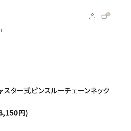
0
CT
ラッピングについて
イヤリング・イヤーカフ
ジャスター式ピンスルーチェーンネック
天然石ルース
ROJEN
100％オーガニックのスキンケア
8,150円)