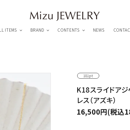
LL ITEMS
BRAND
CONTENTS
NEWS
CONTA
録特典について
アフターサービスについて
ペンダント
ピアス
181pt
K18スライドア
リング
ブローチ他
ARHEA
Link ∞ Jewelry
レス（アズキ）
わりのカスタムメイドファインジュエリー
魂とつながるオーダーメイドジュエリー
16,500円(税込1
ビューティー
その他のアイテム