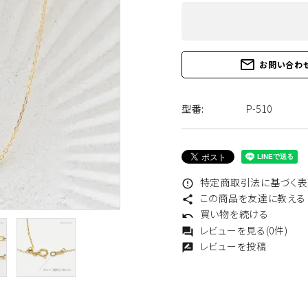
あこや真珠
淡水真珠
mail_outline
お問い合わ
型番:
P-510
カラーストーン
地金チェーン他
特定商取引法に基づく表記
error_outline
この商品を友達に教える
share
買い物を続ける
undo
レビューを見る(0件)
forum
レビューを投稿
rate_review