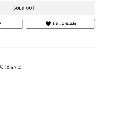
SOLD OUT
南洋真珠
favorite
せ
その他の素材
 (返品など)