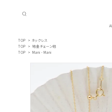
A
TOP
>
ネックレス
私たちについて
会員登
TOP
>
地金チェーン他
TOP
>
Mani - Mani
ネックレス
ブレスレット
MAI
Mani - Mani
こだ
ジュエリーを飾るよろこびをすべての人へ
ジュエリーケース・ケア