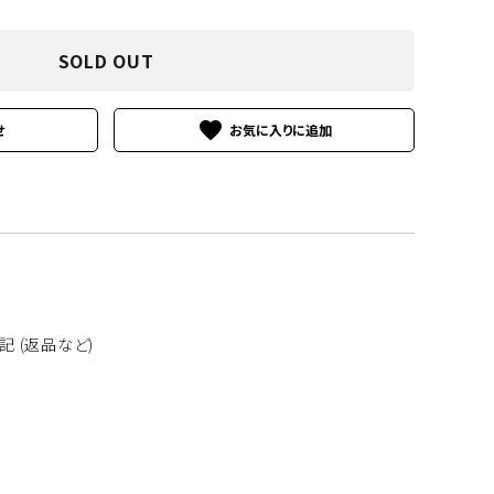
SOLD OUT
南洋真珠
favorite
せ
その他の素材
 (返品など)