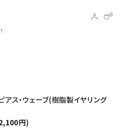
0
CT
ラッピングについて
イヤリング・イヤーカフ
天然石ルース
ルピアス・ウェーブ(樹脂製イヤリング
ROJEN
100％オーガニックのスキンケア
2,100円)