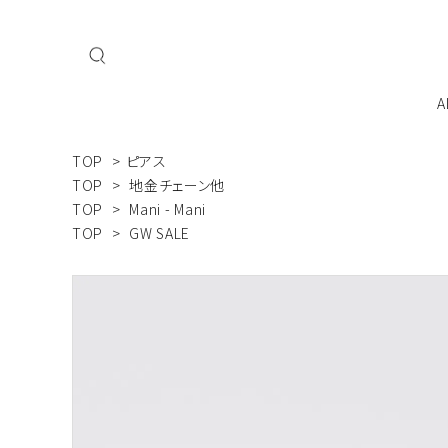
A
TOP
>
ピアス
私たちについて
会員登
TOP
>
地金チェーン他
TOP
>
Mani - Mani
TOP
>
GW SALE
ネックレス
ブレスレット
MAI
Mani - Mani
こだ
ジュエリーを飾るよろこびをすべての人へ
ジュエリーケース・ケア