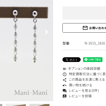
あこや真珠
淡水真珠
mail_outline
お問い合わ
カラーストーン
地金チェーン他
型番:
N-1615_1616
オプションの値段詳細
toc
特定商取引法に基づく表記
error_outline
この商品を友達に教える
share
買い物を続ける
undo
レビューを見る(0件)
forum
レビューを投稿
rate_review