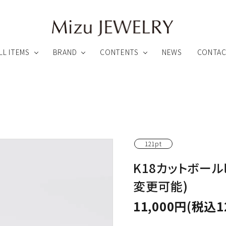
LL ITEMS
BRAND
CONTENTS
NEWS
CONTA
録特典について
アフターサービスについて
ペンダント
ピアス
121pt
リング
ブローチ他
K18カットボー
ARHEA
Link ∞ Jewelry
わりのカスタムメイドファインジュエリー
魂とつながるオーダーメイドジュエリー
変更可能)
ビューティー
その他のアイテム
11,000円(税込1