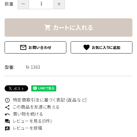
数量
－
＋
カートに入れる
shopping_cart
mail_outline
favorite
お問い合わせ
型番:
N-1363
特定商取引法に基づく表記 (返品など)
error_outline
この商品を友達に教える
share
買い物を続ける
undo
レビューを見る(0件)
forum
レビューを投稿
rate_review