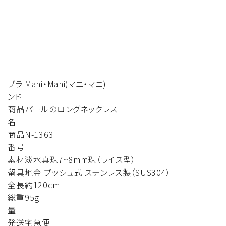
ブラ
Mani・Mani(マニ・マニ)
ンド
商品
パールのロングネックレス
名
商品
N-1363
番号
素材
淡水真珠7~8mm珠（ライス型）
留具
地金 プッシュ式 ステンレス製（SUS304）
全長
約120cm
総重
95g
量
発送
宅急便