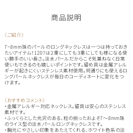
商品説明
〈ご紹介〉
7~8mm珠のパールのロングネックレスは一つは持っておき
たいアイテム！120?は２重にしても３重にしても様になる使
い勝手のいい長さ。淡水パールだからこそ気兼ねなく日常
使いもできるのも嬉しいポイントです。留め具は金属アレル
ギーが起きにくいステンレス素材使用。何通りにも使えるロ
ングパールネックレスが毎日のコーディネートに変化をつ
けます。
〈おすすめコメント〉
・金属アレルギー対応ネックレス。留具は安心のステンレス
素材です。
・ふっくらとした光沢のある、粒の揃ったおよそ7～8mm珠
のライス型の淡水パールロングネックレスです。
・胸元にやさしい印象をあたえてくれる、ホワイト色系の淡