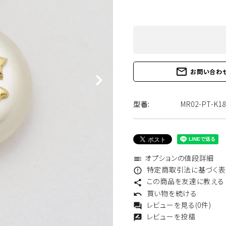
あこや真珠
淡水真珠
mail_outline
お問い合わ
カラーストーン
地金チェーン他
型番:
MR02-PT-K18
オプションの値段詳細
toc
特定商取引法に基づく表記
error_outline
この商品を友達に教える
share
買い物を続ける
undo
レビューを見る(0件)
forum
レビューを投稿
rate_review