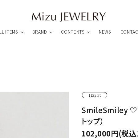
LL ITEMS
BRAND
CONTENTS
NEWS
CONTA
録特典について
アフターサービスについて
ペンダント
ピアス
1122pt
リング
ブローチ他
ARHEA
Link ∞ Jewelry
SmileSmiley 
わりのカスタムメイドファインジュエリー
魂とつながるオーダーメイドジュエリー
トップ）
ビューティー
その他のアイテム
102,000円(税込