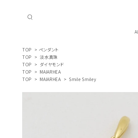
A
TOP
>
ペンダント
私たちについて
会員登
TOP
>
淡水真珠
TOP
>
ダイヤモンド
TOP
>
MAIARHEA
ネックレス
TOP
>
MAIARHEA
>
Smile Smiley
ブレスレット
MAI
Mani - Mani
こだ
ジュエリーを飾るよろこびをすべての人へ
ジュエリーケース・ケア