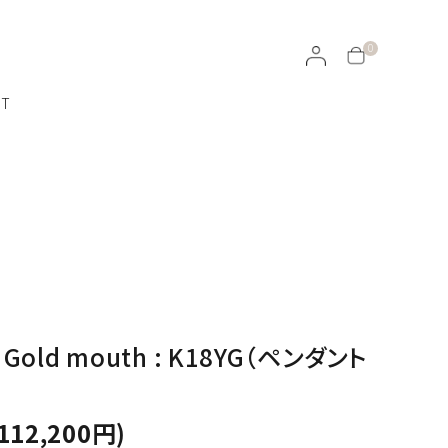
0
CT
ラッピングについて
イヤリング・イヤーカフ
天然石ルース
ROJEN
♡ Gold mouth : K18YG（ペンダント
100％オーガニックのスキンケア
112,200円)