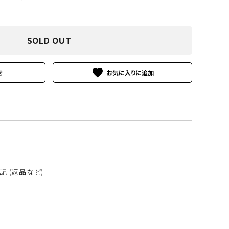
南洋真珠
SOLD OUT
favorite
せ
その他の素材
 (返品など)