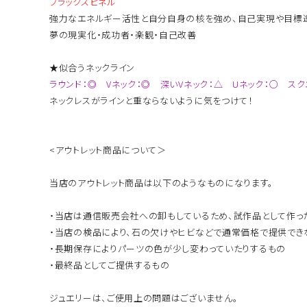
ブラックスピネル
強力なエネルギー活性と自分自身の核を強め、自己実現や目標達
夢の現実化・成功者・楽観・自己改善
★似合うネックライン
ラウンド：◎ Vネック：◎ 深いVネック：△ Uネック：○ ス
ネックレスがラインと重ならないように気をつけて！
<アウトレット商品について＞
当店のアウトレット商品は以下のようなものになります。
・当店は通信販売会社への卸もしているため、試作品として作っ
・当店の検品により、石の欠けやヒビなどで通常価格で提供でき
・長期保存によりパーツの色が少し変わっていたりするもの
・最終品としてご提供するもの
ジュエリーは、ご使用上の問題はございません。