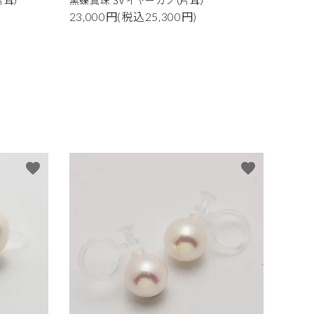
片耳）
黒蝶真珠 Sv イヤーカフ（片耳）
23,000円(税込25,300円)
favorite
favorite