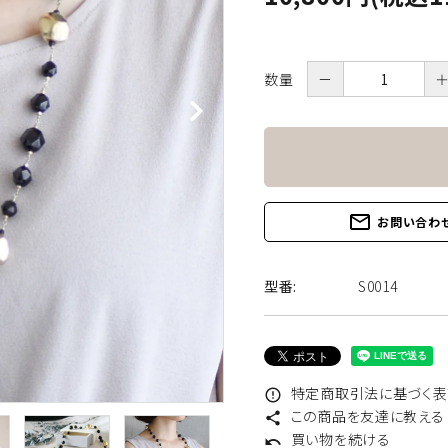
あこや真珠
淡水真珠
数量
－
カラーストーン
地金チェーン他
mail_outline
お問い合わ
型番:
S0014
特定商取引法に基づく表記
error_outline
この商品を友達に教える
share
買い物を続ける
undo