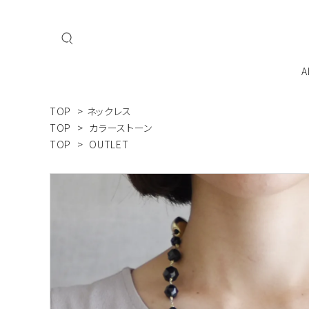
A
TOP
>
ネックレス
私たちについて
会員登
TOP
>
カラーストーン
TOP
>
OUTLET
ネックレス
ブレスレット
MAI
Mani - Mani
こだ
ジュエリーを飾るよろこびをすべての人へ
ジュエリーケース・ケア