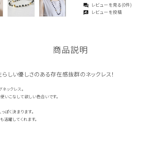
レビューを見る(0件)
forum
レビューを投稿
rate_review
商品説明
性らしい優しさのある存在感抜群のネックレス！
グネックレス。
使いこなして欲しい色合いです。
っぽく決まります。
も活躍してくれます。