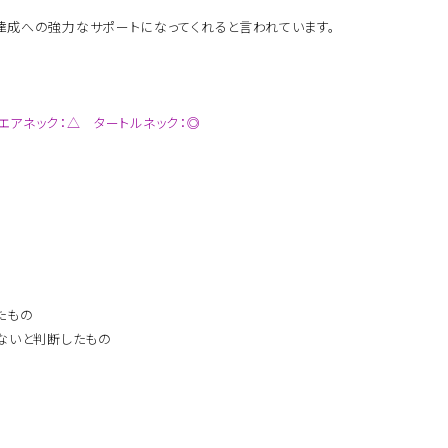
成への強力なサポートになってくれると言われています。
クエアネック：△ タートルネック：◎
たもの
ないと判断したもの