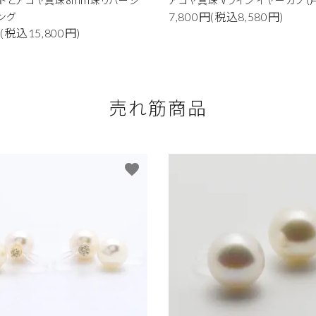
ドとアコヤ真珠8mm珠リバーシ
アコヤ真珠 Vライン イヤーカフ（
ング
7,800円(税込8,580円)
円(税込15,800円)
売れ筋商品
favorite