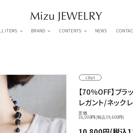
LL ITEMS
BRAND
CONTENTS
NEWS
CONTA
録特典について
アフターサービスについて
ペンダント
ピアス
118pt
【70%OFF】ブ
リング
ブローチ他
ARHEA
Link ∞ Jewelry
レガント/ネック
わりのカスタムメイドファインジュエリー
魂とつながるオーダーメイドジュエリー
定価
36,000円(税込39,600円)
ビューティー
その他のアイテム
10,800円(税込1