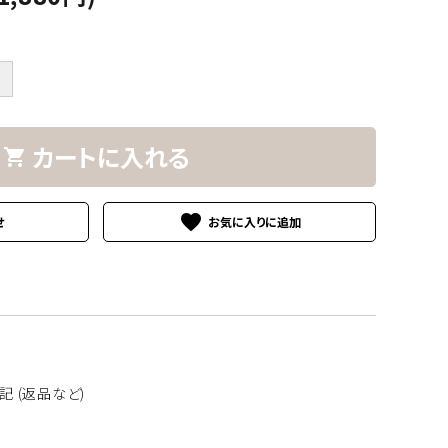
南洋真珠
＋
カートに入れる
shopping_cart
その他の素材
favorite
せ
 (返品など)