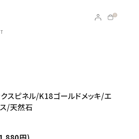
0
CT
ラッピングについて
イヤリング・イヤーカフ
ラックスピネル/K18ゴールドメッキ/エ
天然石ルース
ROJEN
レス/天然石
100％オーガニックのスキンケア
1,880円)