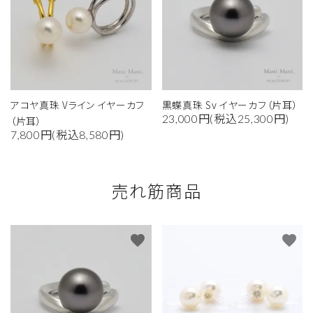
アコヤ真珠 Vライン イヤーカフ
黒蝶真珠 Sv イヤーカフ（片耳）
23,000円(税込25,300円)
（片耳）
7,800円(税込8,580円)
売れ筋商品
favorite
favorite