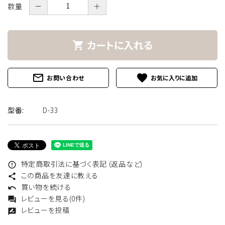
数量
－
＋
カートに入れる
shopping_cart
mail_outline
favorite
お問い合わせ
型番:
D-33
特定商取引法に基づく表記 (返品など)
error_outline
この商品を友達に教える
share
買い物を続ける
undo
レビューを見る(0件)
forum
レビューを投稿
rate_review