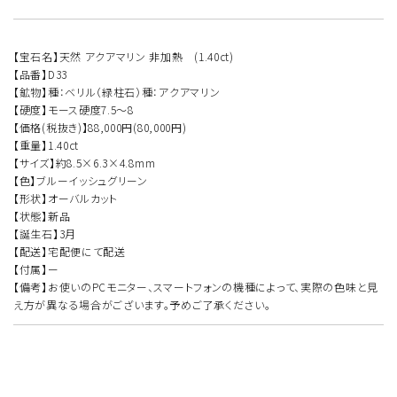
【宝石名】天然 アクアマリン 非加熱 (1.40ct)
【品番】D33
【鉱物】種：ベリル（緑柱石）種：アクアマリン
【硬度】モース硬度7.5～8
【価格(税抜き)】88,000円(80,000円)
【重量】1.40ct
【サイズ】約8.5×6.3×4.8mm
【色】ブルーイッシュグリーン
【形状】オーバルカット
【状態】新品
【誕生石】3月
【配送】宅配便にて配送
【付属】ー
【備考】お使いのPCモニター、スマートフォンの機種によって、実際の色味と見
え方が異なる場合がございます。予めご了承ください。