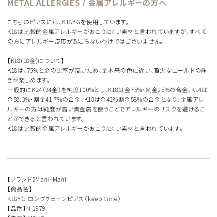
METAL ALLERGIES / 金属アレルギーの方へ
こちらのピアスには、K18YGを使用しています。
K18は比較的金属アレルギーがおこりにくい素材と言われていますが、すべて
の方にアレルギー反応が起こらないわけではございません。
【K18(18金)について】
K18は、75%と金の比率が高いため、金本来の色に近い、贅沢なゴールドの輝
きが楽しめます。
一般的にK24（24金）を純度100%とし、K18は金75%・割金25%の合金、K14は
金58.3%・割金41.7%の合金、K10は金42%割金58%の合金となり、金属アレ
ルギーの方は純度が高い貴金属を使うことでアレルギーのリスクを避けるこ
とができると言われています。
K18は比較的金属アレルギーがおこりにくい素材と言われています。
【ブランド】Mani･Mani
【商品名】
K18YG ロングチェーンピアス（keep time）
【品番】N-1979