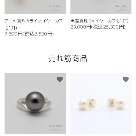
アコヤ真珠 Vライン イヤーカフ
黒蝶真珠 Sv イヤーカフ（片耳）
23,000円(税込25,300円)
（片耳）
7,800円(税込8,580円)
売れ筋商品
favorite
favorite