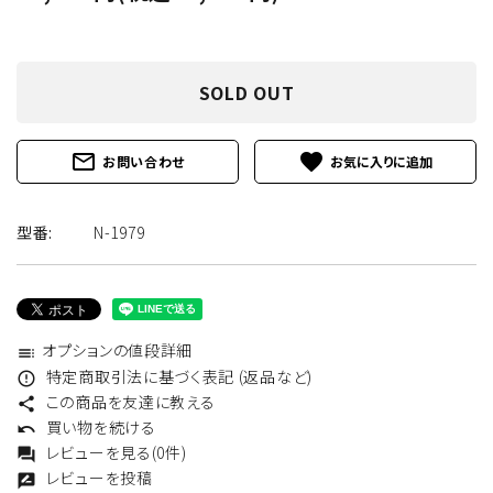
SOLD OUT
mail_outline
favorite
お問い合わせ
型番:
N-1979
オプションの値段詳細
toc
特定商取引法に基づく表記 (返品など)
error_outline
この商品を友達に教える
share
買い物を続ける
undo
レビューを見る(0件)
forum
レビューを投稿
rate_review