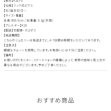
【素材】K18YG
【仕様】フック式ピアス
【石（誕生石）】---
【サイズ・重量】
全長：約8.5cm / 総重量：0.3g（片耳）
【アレルギー】K18
【配送】宅配便・ネコポス
【発送期間】
こちらのジュエリーは発送までに、4~7日間お時間をいただいております。
【注意点】
繊細なチェーンを使用しています。お取扱いには十分ご注意ください。
【備考】
お使いのPCモニター、スマートフォンの機種によって、実際の色味と見え方が
異なる場合がございます。予めご了承ください。
おすすめ商品