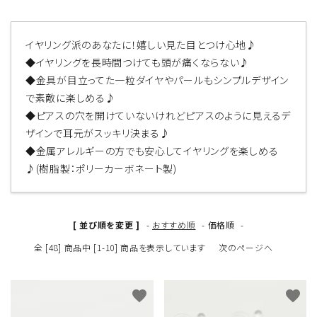
イヤリング派のあなたに！嬉しい見た目とつけ心地♪
◆イヤリングを長時間つけても頭が痛くならない♪
◆金具が目立ってた一粒ダイヤやパールもシンプルデザイン
で素敵に楽しめる♪
◆ピアスの穴を開けていないけれどピアスのように見えるデ
ザインで耳元がスッキリ決まる♪
◆金属アレルギーの方でも安心してイヤリングを楽しめる
♪(樹脂製：ポリーカーボネート製)
[ 並び順を変更 ]
-
おすすめ順
-
価格順
-
全 [48] 商品中 [1-10] 商品を表示しています
次のページへ
favorite
favorite