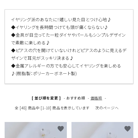
イヤリング派のあなたに！嬉しい見た目とつけ心地♪
◆イヤリングを長時間つけても頭が痛くならない♪
◆金具が目立ってた一粒ダイヤやパールもシンプルデザイン
で素敵に楽しめる♪
◆ピアスの穴を開けていないけれどピアスのように見えるデ
ザインで耳元がスッキリ決まる♪
◆金属アレルギーの方でも安心してイヤリングを楽しめる
♪(樹脂製：ポリーカーボネート製)
[ 並び順を変更 ]
-
おすすめ順
-
価格順
-
全 [48] 商品中 [1-10] 商品を表示しています
次のページへ
favorite
favorite