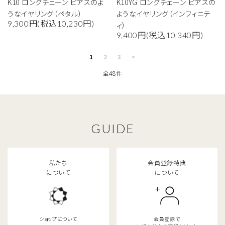
K10 ロングチェーン ピアスのよ
K10YG ロングチェーン ピアスの
うなイヤリング（ペタル）
ようなイヤリング（インフィニテ
検索する
9,300円(税込10,230円)
ィ）
9,400円(税込10,340円)
1
2
3
>
全48件
GUIDE
私たち
会員登録特典
について
について
ショップについて
会員登録で