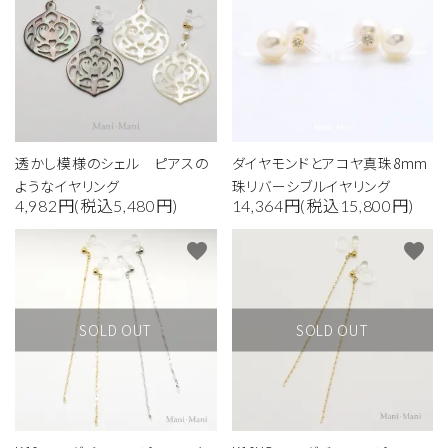
透かし模様のシェル ピアスの
ダイヤモンドとアコヤ真珠8mm
ようなイヤリング
珠リバーシブルイヤリング
4,982円(税込5,480円)
14,364円(税込15,800円)
close
favorite
favorite
キーワード
SOLD OUT
SOLD OUT
カテゴリー