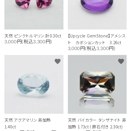
天然 ピンクトルマリン 計0.30ct
【Upcycle GemStone】アメシス
3,000円(税込3,300円)
ト カボションカット 3.26ct
3,000円(税込3,300円)
favorite
favorite
天然 アクアマリン 非加熱
天然 バイカラー タンザナイト 非
1.40ct
加熱 1.73ct（ 原石付き 2.30ct)