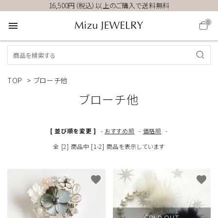
16,500円（税込）以上のご購入で送料無料
0
menu
TOP
>
ブローチ他
ブローチ他
[ 並び順を変更 ]
-
おすすめ順
-
価格順
-
全 [2] 商品中 [1-2] 商品を表示しています
favorite
favorite
SOLD OUT