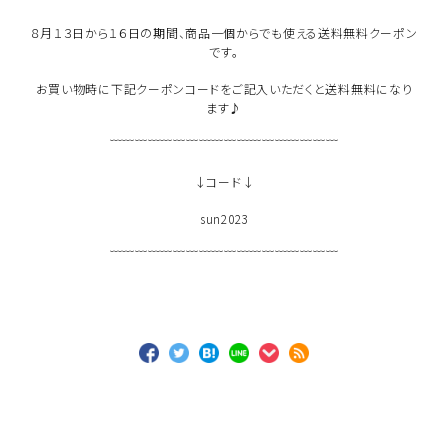
８月１３日から１６日の期間、商品一個からでも使える送料無料クーポン
です。
お買い物時に下記クーポンコードをご記入いただくと送料無料になり
ます♪
﹋﹋﹋﹋﹋﹋﹋﹋﹋﹋﹋﹋﹋﹋﹋﹋﹋﹋
↓コード↓
sun2023
﹋﹋﹋﹋﹋﹋﹋﹋﹋﹋﹋﹋﹋﹋﹋﹋﹋﹋