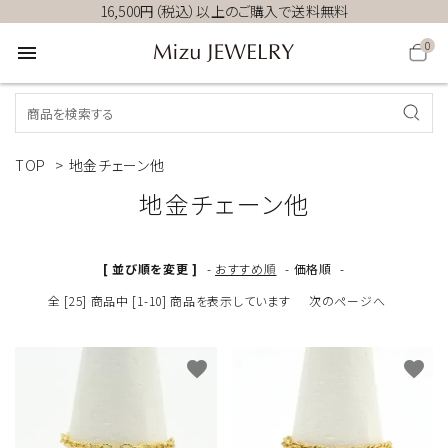
16,500円（税込）以上のご購入で送料無料
0
menu
TOP
>
地金チェーン他
地金チェーン他
[ 並び順を変更 ]
-
おすすめ順
-
価格順
-
全 [25] 商品中 [1-10] 商品を表示しています
次のページへ
favorite
favorite